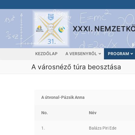
XXXI. NEMZETK
KEZDŐLAP
A VERSENYRŐL
PROGRAM
A városnéző túra beosztása
A útvonal-Pázsik Anna
No.
Név
1.
Balázs Piri Ede