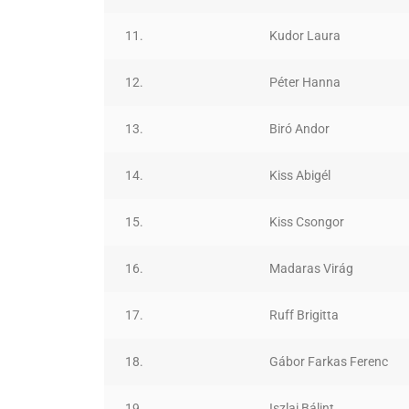
11.
Kudor Laura
12.
Péter Hanna
13.
Biró Andor
14.
Kiss Abigél
15.
Kiss Csongor
16.
Madaras Virág
17.
Ruff Brigitta
18.
Gábor Farkas Ferenc
19.
Iszlai Bálint