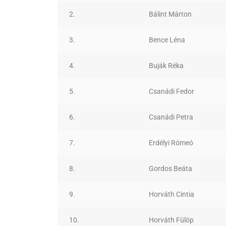
2.
Bálint Márton
3.
Bence Léna
4.
Buják Réka
5.
Csanádi Fedor
6.
Csanádi Petra
7.
Erdélyi Rómeó
8.
Gordos Beáta
9.
Horváth Cintia
10.
Horváth Fülöp