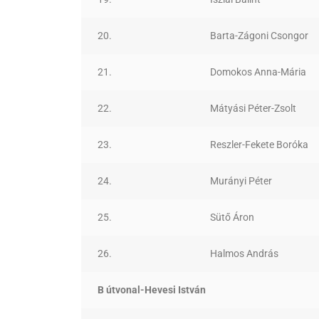
20.
Barta-Zágoni Csongor
21.
Domokos Anna-Mária
22.
Mátyási Péter-Zsolt
23.
Reszler-Fekete Boróka
24.
Murányi Péter
25.
Sütő Áron
26.
Halmos András
B útvonal-Hevesi István