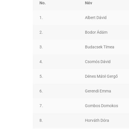
No.
Név
1.
Albert Dávid
2.
Bodor Ádám
3.
Budacsek Tímea
4.
Csomós Dávid
5.
Dénes Máté Gergő
6.
Gerendi Emma
7.
Gombos Domokos
8.
Horváth Dóra